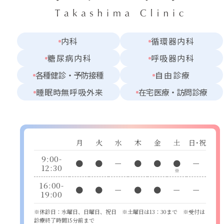
内科
循環器内科
糖尿病内科
呼吸器内科
各種健診・予防接種
自由診療
睡眠時無呼吸外来
在宅医療・訪問診療
月
火
水
木
金
土
日・祝
9:00-
●
●
ー
●
●
●
ー
12:30
※
16:00-
●
●
ー
●
●
ー
ー
19:00
※休診日：水曜日、日曜日、祝日 ※土曜日は13：30まで ※受付は
診療終了時間15分前まで