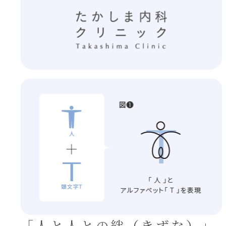
「人と人との
絆（きずな）」